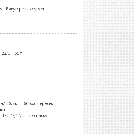
йм.. Вакум.реле.Фирмен.
22А. = 55т. +
н.100лист.=600р.с пересыл.
шт.
;470;27;47;15; по списку