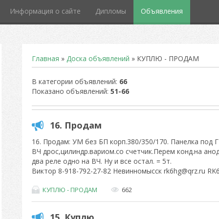
Информация о сайте
Дипломы
Объявления
Главная
»
Доска объявлений
» КУПЛЮ - ПРОДАМ
В категории объявлений
:
66
Показано объявлений
:
51-66
16. Продам
16. Продам: УМ без БП корп.380/350/170. Панелка под Г
ВЧ дрос,цилиндр.вариом.со счетчик.Перем конд.на анод 
два реле одно на ВЧ. Ну и все остал. = 5т.
Виктор 8-918-792-27-82 Невинномысск rk6hg@qrz.ru RK
КУПЛЮ - ПРОДАМ
662
15. Куплю