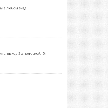
ы в любом виде.
улир; выход 2 х полюсной.=5т.