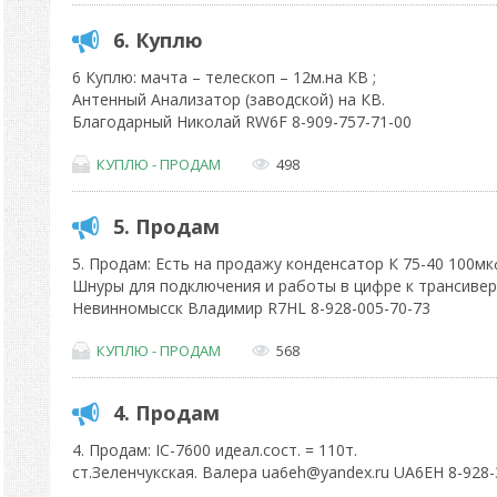
6. Куплю
6 Куплю: мачта – телескоп – 12м.на КВ ;
Антенный Анализатор (заводской) на КВ.
Благодарный Николай RW6F 8-909-757-71-00
КУПЛЮ - ПРОДАМ
498
5. Продам
5. Продам: Есть на продажу конденсатор К 75-40 100мкф
Шнуры для подключения и работы в цифре к трансиверу
Невинномысск Владимир R7HL 8-928-005-70-73
КУПЛЮ - ПРОДАМ
568
4. Продам
4. Продам: IC-7600 идеал.сост. = 110т.
ст.Зеленчукская. Валера ua6eh@yandex.ru UA6EH 8-928-