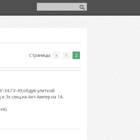
Регистрация
|
Вход
Страницы
:
«
1
2
У-34,ГУ-43;обдув улиткой:
и 3х секц.на Ант.Ампер.на 1А.
6HG