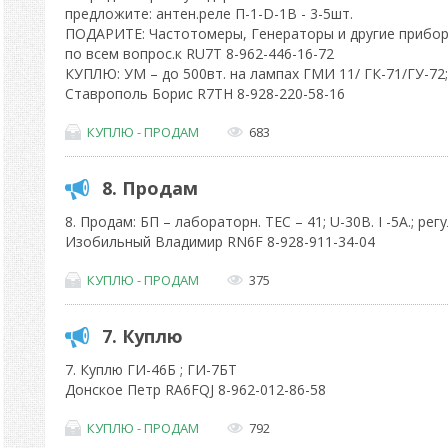
предложите: антен.реле П-1-D-1B - 3-5шт.
ПОДАРИТЕ: Частотомеры, Генераторы и другие прибор
по всем вопрос.к RU7T 8-962-446-16-72
КУПЛЮ: УМ – до 500вт. на лампах ГМИ 11/ ГК-71/ГУ-72;
Ставрополь Борис R7TH 8-928-220-58-16
КУПЛЮ - ПРОДАМ
683
8. Продам
8. Продам: БП – лабораторн. ТЕС – 41; U-30В. I -5А.; рег
Изобильный Владимир RN6F 8-928-911-34-04
КУПЛЮ - ПРОДАМ
375
7. Куплю
7. Куплю ГИ-46Б ; ГИ-7БТ
Донское Петр RA6FQJ 8-962-012-86-58
КУПЛЮ - ПРОДАМ
792