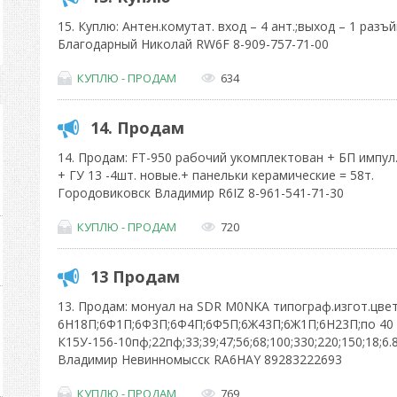
15. Куплю: Антен.комутат. вход – 4 ант.;выход – 1 разъ
Благодарный Николай RW6F 8-909-757-71-00
КУПЛЮ - ПРОДАМ
634
14. Продам
14. Продам: FT-950 рабочий укомплектован + БП импул. 
+ ГУ 13 -4шт. новые.+ панельки керамические = 58т.
Городовиковск Владимир R6IZ 8-961-541-71-30
КУПЛЮ - ПРОДАМ
720
13 Продам
13. Продам: монуал на SDR M0NKA типограф.изгот.цвет
6Н18П;6Ф1П;6Ф3П;6Ф4П;6Ф5П;6Ж43П;6Ж1П;6Н23П;по 40 
К15У-156-10пф;22пф;33;39;47;56;68;100;330;220;150;18;6.8
Владимир Невинномысск RA6HAY 89283222693
КУПЛЮ - ПРОДАМ
769